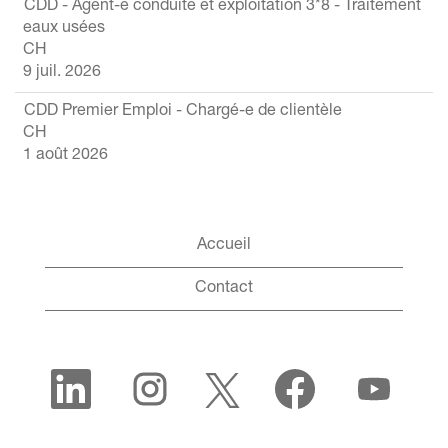
CDD - Agent-e conduite et exploitation 3*8 - Traitement
eaux usées
CH
9 juil. 2026
CDD Premier Emploi - Chargé-e de clientèle
CH
1 août 2026
Accueil
Contact
S
S
S
S
S
’
’
’
’
’
o
o
o
o
o
u
u
u
u
u
v
v
v
v
v